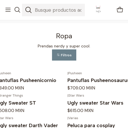
🚐 Envíos Nacionales gratis en compras mayores a $2100
Inicio
Ropa
Ropa
Prendas nerdy y super cool.
Filtros
usheen
|
Pusheen
antuflas Pusheenicornio
Pantuflas Pusheenosauru
849.00 MXN
$709.00 MXN
tranger Things
|
Star Wars
gly Sweater ST
Ugly sweater Star Wars
508.00 MXN
$615.00 MXN
tar Wars
|
Varias
gly sweater Darth Vader
Peluca para cosplay