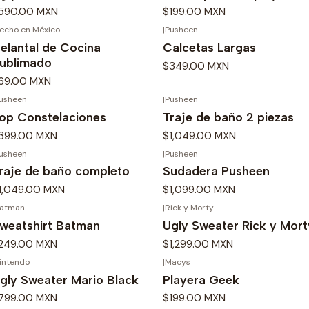
590.00 MXN
$199.00 MXN
echo en México
|
Pusheen
elantal de Cocina
Calcetas Largas
ublimado
$349.00 MXN
69.00 MXN
usheen
|
Pusheen
op Constelaciones
Traje de baño 2 piezas
399.00 MXN
$1,049.00 MXN
usheen
|
Pusheen
raje de baño completo
Sudadera Pusheen
1,049.00 MXN
$1,099.00 MXN
atman
|
Rick y Morty
weatshirt Batman
Ugly Sweater Rick y Mort
249.00 MXN
$1,299.00 MXN
intendo
|
Macys
gly Sweater Mario Black
Playera Geek
799.00 MXN
$199.00 MXN