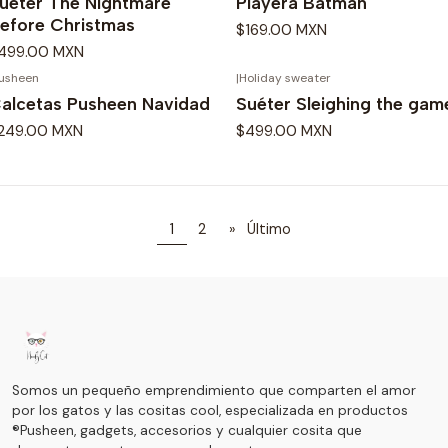
ueter The Nightmare
Playera Batman
efore Christmas
$169.00 MXN
499.00 MXN
usheen
|
Holiday sweater
alcetas Pusheen Navidad
Suéter Sleighing the gam
249.00 MXN
$499.00 MXN
1
2
»
Último
Somos un pequeño emprendimiento que comparten el amor
por los gatos y las cositas cool, especializada en productos
®Pusheen, gadgets, accesorios y cualquier cosita que