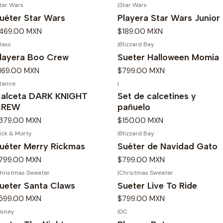
tar Wars
|
Star Wars
uéter Star Wars
Playera Star Wars Junior
469.00 MXN
$189.00 MXN
lass
|
Blizzard Bay
layera Boo Crew
Sueter Halloween Momia
169.00 MXN
$799.00 MXN
tance
|
alceta DARK KNIGHT
Set de calcetines y
CREW
pañuelo
379.00 MXN
$150.00 MXN
ick & Morty
|
Blizzard Bay
uéter Merry Rickmas
Suéter de Navidad Gato
799.00 MXN
$799.00 MXN
hristmas Sweater
|
Christmas Sweater
ueter Santa Claws
Sueter Live To Ride
599.00 MXN
$799.00 MXN
isney
|
DC