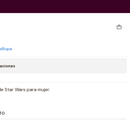
Wars
Agregar al Carrito
Comprar ahora
s
Ropa
caciones
e Star Wars para mujer.
TO