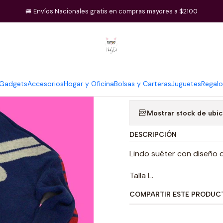
Inicio
Regalos
Suéter Star Wars
🚐 Envíos Nacionales gratis en compras mayores a $2100
|
Suéter Star 
Gadgets
Accesorios
Hogar y Oficina
Bolsas y Carteras
Juguetes
Regalo
Cantidad
Mostrar stock de ubi
DESCRIPCIÓN
Lindo suéter con diseño d
Talla L.
COMPARTIR ESTE PRODUC