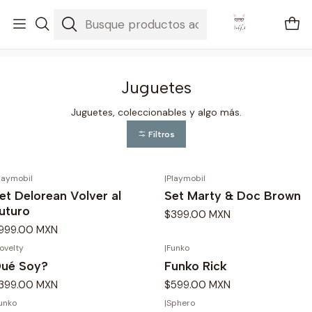
🚐 Envíos Nacionales gratis en compras mayores a $2100
Inicio
Juguetes
Juguetes
Juguetes, coleccionables y algo más.
Filtros
laymobil
|
Playmobil
et Delorean Volver al
Set Marty & Doc Brown
uturo
$399.00 MXN
999.00 MXN
ovelty
|
Funko
ué Soy?
Funko Rick
399.00 MXN
$599.00 MXN
unko
|
Sphero