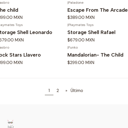
asbro
|
Paladone
he child
Escape From The Arcade
199.00 MXN
$389.00 MXN
laymates Toys
|
Playmates Toys
torage Shell Leonardo
Storage Shell Rafael
679.00 MXN
$679.00 MXN
asbro
|
Funko
ock Stars Llavero
Mandalorian- The Child
199.00 MXN
$299.00 MXN
1
2
»
Último