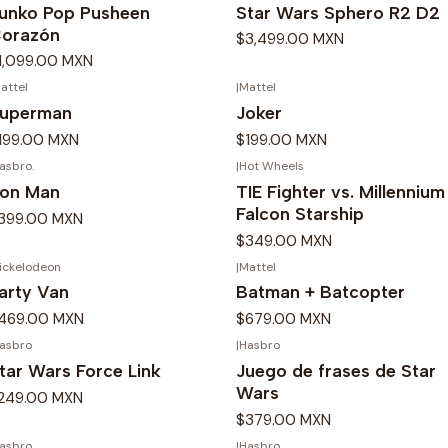
unko Pop Pusheen
Star Wars Sphero R2 D2
orazón
$3,499.00 MXN
1,099.00 MXN
attel
|
Mattel
uperman
Joker
199.00 MXN
$199.00 MXN
asbro.
|
Hot Wheels
ron Man
TIE Fighter vs. Millennium
Falcon Starship
399.00 MXN
$349.00 MXN
ickelodeon
|
Mattel
arty Van
Batman + Batcopter
469.00 MXN
$679.00 MXN
asbro
|
Hasbro
tar Wars Force Link
Juego de frases de Star
Wars
249.00 MXN
$379.00 MXN
asbro
|
Hasbro