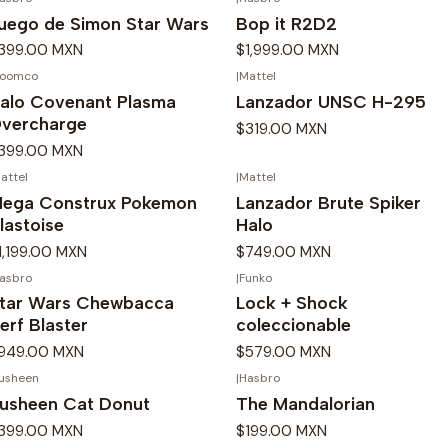
uego de Simon Star Wars
Bop it R2D2
399.00 MXN
$1,999.00 MXN
oomco
|
Mattel
alo Covenant Plasma
Lanzador UNSC H-295
vercharge
$319.00 MXN
399.00 MXN
attel
|
Mattel
ega Construx Pokemon
Lanzador Brute Spiker
lastoise
Halo
1,199.00 MXN
$749.00 MXN
asbro
|
Funko
tar Wars Chewbacca
Lock + Shock
erf Blaster
coleccionable
949.00 MXN
$579.00 MXN
usheen
|
Hasbro
usheen Cat Donut
The Mandalorian
399.00 MXN
$199.00 MXN