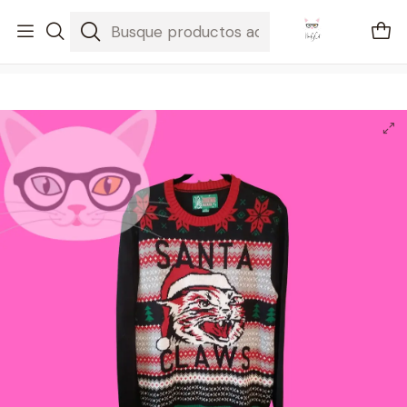
🚐 Envíos Nacionales gratis en compras mayores a $2100
Inicio
Regalos
Sueter Santa Claws