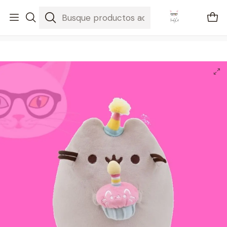
🚐 Envíos Nacionales gratis en compras mayores a $2100
Inicio
Pusheen
Pusheen con cupcake