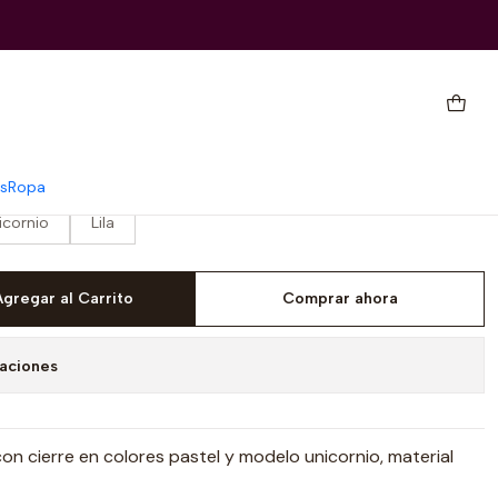
a
s
Ropa
icornio
Lila
Agregar al Carrito
Comprar ahora
caciones
n cierre en colores pastel y modelo unicornio, material