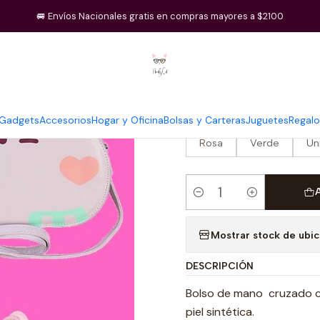
Inicio
Pusheen
Bolsa cruzada
🚐 Envíos Nacionales gratis en compras mayores a $2100
|
Bolsa cruzad
Gadgets
Accesorios
Hogar y Oficina
Bolsas y Carteras
Juguetes
Regalo
COLOR
Rosa
Verde
Un
Cantidad
Mostrar stock de ubi
DESCRIPCIÓN
Bolso de mano cruzado co
piel sintética.