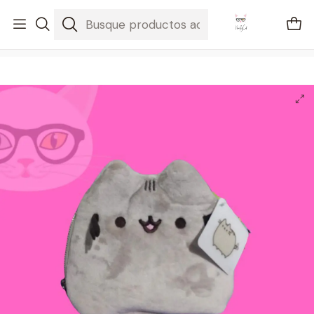
🚐 Envíos Nacionales gratis en compras mayores a $2100
Inicio
Pusheen
Cosmetiquera Pusheen