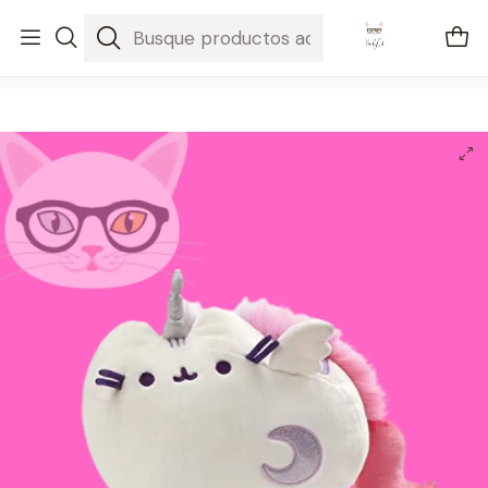
🚐 Envíos Nacionales gratis en compras mayores a $2100
Inicio
Pusheen
Pusheenicorn