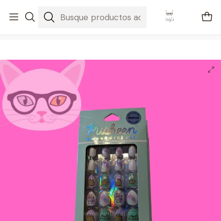
🚐 Envíos Nacionales gratis en compras mayores a $2100
Inicio
Pusheen
Uñas tie dye