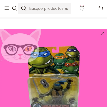
🚐 Envíos Nacionales gratis en compras mayores a $2100
Inicio
Regalos
TMNT - Las Tortugas Ninja Leonardo