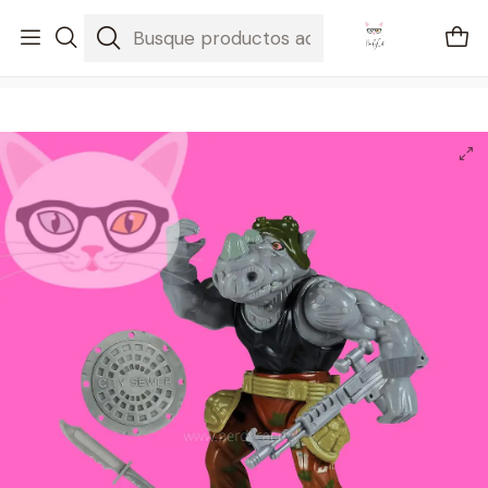
🚐 Envíos Nacionales gratis en compras mayores a $2100
Inicio
Regalos
Rocksteady Teenage Mutant Ninja Turtles