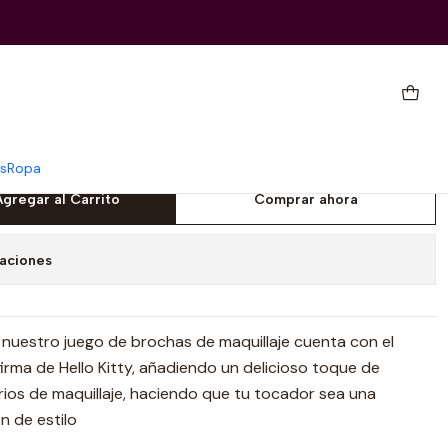
Kitty
as de maquillaje Impressions
Kitty
s
Ropa
Agregar al Carrito
Comprar ahora
caciones
: nuestro juego de brochas de maquillaje cuenta con el
firma de Hello Kitty, añadiendo un delicioso toque de
rios de maquillaje, haciendo que tu tocador sea una
n de estilo