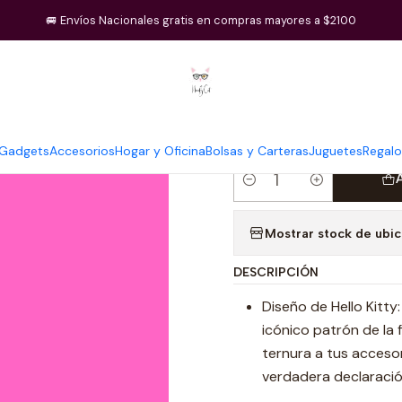
o
Regalos
Set de brochas de maquillaje Impressions Vanity Hello 
🚐 Envíos Nacionales gratis en compras mayores a $2100
|
Set de broch
Vanity Hello 
Gadgets
Accesorios
Hogar y Oficina
Bolsas y Carteras
Juguetes
Regalo
Cantidad
Mostrar stock de ubi
DESCRIPCIÓN
Diseño de Hello Kitty
icónico patrón de la 
ternura a tus acceso
verdadera declaració