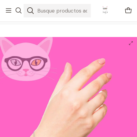
🚐 Envíos Nacionales gratis en compras mayores a $2100
Inicio
Regalos
Pulsera lazo Hello Kitty®