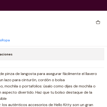
 Kitty Rosa
Agregar al Carrito
Comprar ahora
s
Ropa
caciones
p de pinza de langosta para asegurar fácilmente el llavero
, un lazo para cinturón, cordón o bolsa
, mochila o portafolios: úsalo como dijes de mochila o
n aspecto divertido. Haz que tu bolso destaque de la
ible
y: los auténticos accesorios de Hello Kitty son un gran