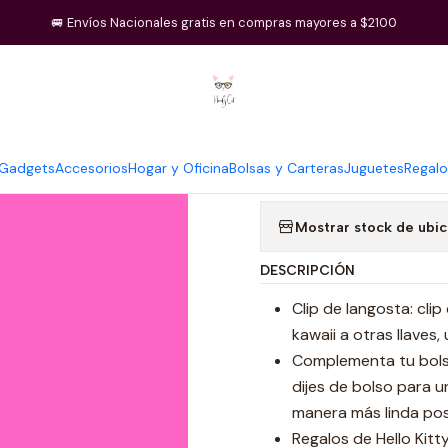
Inicio
Regalos
Llavero Hello Kitty Rosa
🚐 Envíos Nacionales gratis en compras mayores a $2100
|
Llavero Hello
Gadgets
Accesorios
Hogar y Oficina
Bolsas y Carteras
Juguetes
Regalo
Cantidad
Mostrar stock de ubi
DESCRIPCIÓN
Clip de langosta: cli
kawaii a otras llaves
Complementa tu bolso
dijes de bolso para u
manera más linda pos
Regalos de Hello Kitt