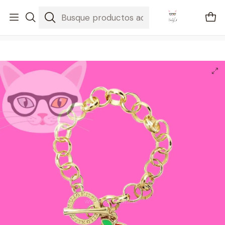
🚐 Envíos Nacionales gratis en compras mayores a $2100
Inicio
Regalos
Pulsera con Manzana