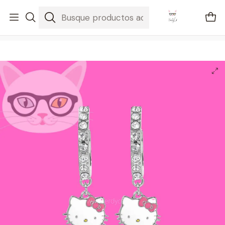
🚐 Envíos Nacionales gratis en compras mayores a $2100
Inicio
Regalos
Aretes Hello kitty colgante