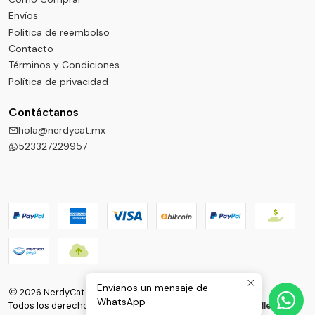
Envíos
Politica de reembolso
Contacto
Términos y Condiciones
Política de privacidad
Contáctanos
hola@nerdycat.mx
523327229957
Envíanos un mensaje de
2026 NerdyCat.
WhatsApp
Todos los derechos reservados.
Desarrollado por Jumpseller
.