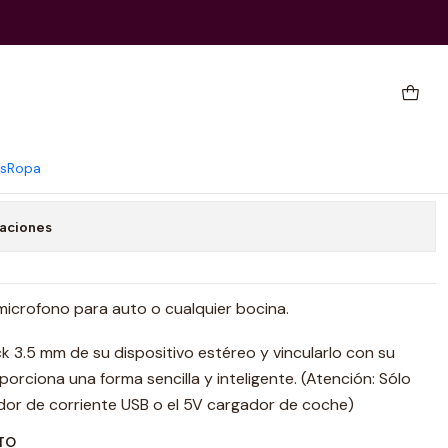
etooth 5.0 de Coche
Agregar al Carrito
Comprar ahora
s
Ropa
caciones
icrofono para auto o cualquier bocina.
ck 3.5 mm de su dispositivo estéreo y vincularlo con su
porciona una forma sencilla y inteligente. (Atención: Sólo
or de corriente USB o el 5V cargador de coche)
TO