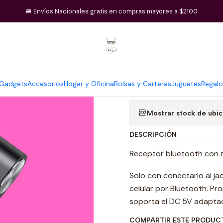
Inicio
Gadgets
Receptor Bluetooth 5.0 de Coche
🚐 Envíos Nacionales gratis en compras mayores a $2100
|
Receptor Blu
Gadgets
Accesorios
Hogar y Oficina
Bolsas y Carteras
Juguetes
Regalo
Cantidad
Mostrar stock de ubi
DESCRIPCIÓN
Receptor bluetooth con m
Solo con conectarlo al ja
celular por Bluetooth. Pro
soporta el DC 5V adaptad
COMPARTIR ESTE PRODUC