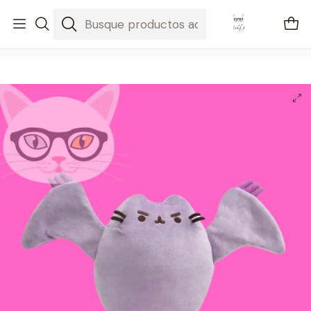
🚐 Envíos Nacionales gratis en compras mayores a $2100
Inicio
Pusheen
Pusheen Pterodactyl