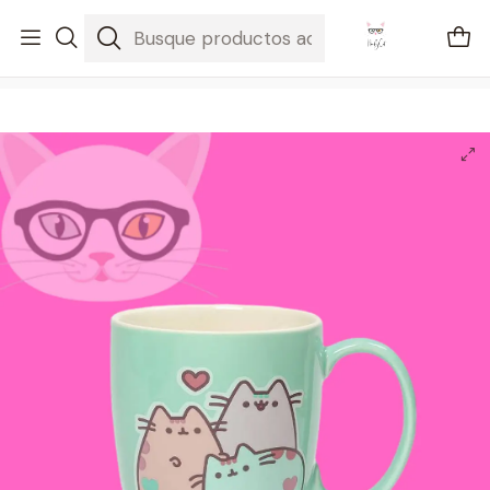
🚐 Envíos Nacionales gratis en compras mayores a $2100
Inicio
Pusheen
Taza verde pastel