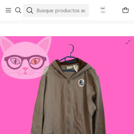
🚐 Envíos Nacionales gratis en compras mayores a $2100
Inicio
Pusheen
Sudadera Pusheen