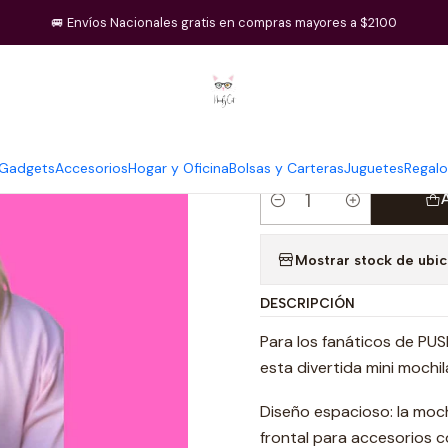
nicio
Pusheen
Mini mochila Pusheen X Hello Kitty BalloonsRainb
🚐 Envíos Nacionales gratis en compras mayores a $2100
|
Mini mochila
BalloonsRai
Gadgets
Accesorios
Hogar y Oficina
Bolsas y Carteras
Juguetes
Regalo
Cantidad
Mostrar stock de ubi
DESCRIPCIÓN
Para los fanáticos de PUS
esta divertida mini mochi
Diseño espacioso: la moch
frontal para accesorios c