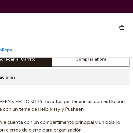
ow
 Pusheen X Hello Kitty
nbow
s
Ropa
Agregar al Carrito
Comprar ahora
caciones
HEEN y HELLO KITTY: lleva tus pertenencias con estilo con
la con un tema de Hello Kitty y Pusheen.
ila cuenta con un compartimento principal y un bolsillo
on cierres de cierre para organización.