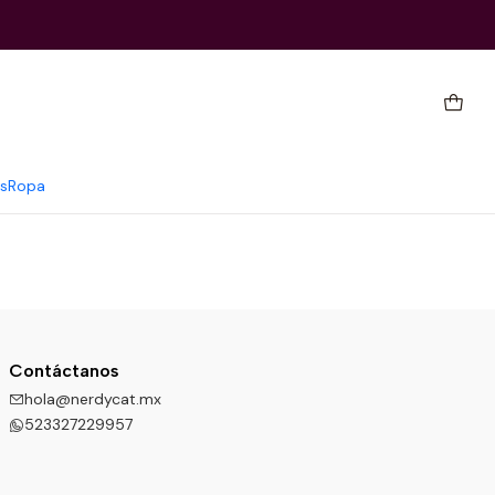
s
Ropa
Contáctanos
hola@nerdycat.mx
523327229957