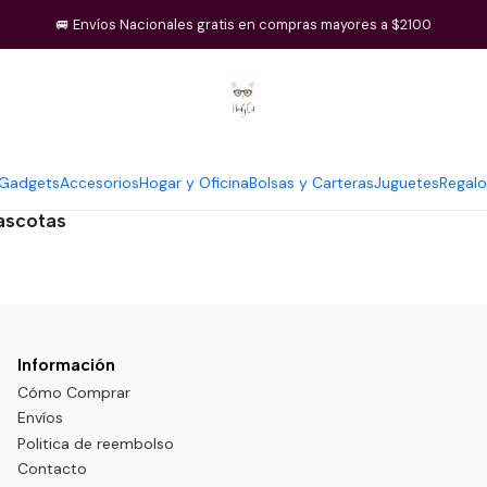
Inicio
Mascotas
🚐 Envíos Nacionales gratis en compras mayores a $2100
Mascotas
Gadgets
Accesorios
Hogar y Oficina
Bolsas y Carteras
Juguetes
Regalo
ascotas
Información
Cómo Comprar
Envíos
Politica de reembolso
Contacto